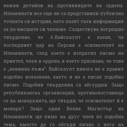
важни детайли на противниците на ордена.
Илюминати все още не са представили публично
точната си история, като пазят тази информация
за по-висшите си членове. Съществува погрешно
твърдение, че А.Вайсхаупт е казал, че
последният цар на Персия е основателят на
Илюминати, след което е изпратил писмо на
приятел, член в ордена, в което признава, че това
е „невинна лъжа“. Вайсхаупт никога не е правил
подобно изказване, както и не е писал подобно
писмо. Подобни твърдения са абсурдни. Защо
републиканска организация, противопоставяща
се на монархията, ще твърди, че основателят й е
монарх? Защо един Велик Магистър на
Илюминати ще пише на друг член по подобна
тема, вместо да го обсъди лично с него на