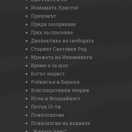
Измамата Христос
Преломът
Преди зазоряване
Грях за спасение
Диалектика на свободата
Старият Световен Ред
Мрежата на Илюминати
Време е за шоу
Богът нацист
Робинсън и Барюел
Конспиративни теории
Нула и безкрайност
Петък 13-ти
Психотипове
Психология на нациите
„Жената днес“