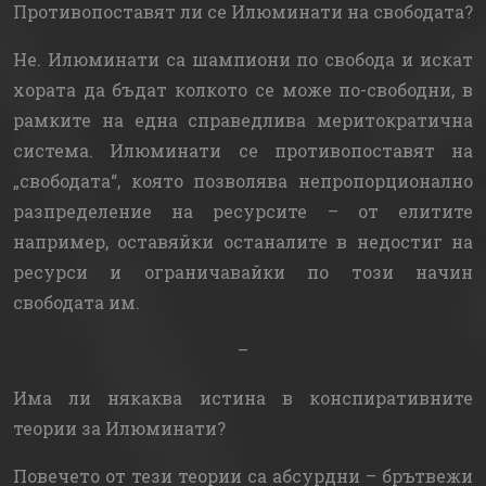
Противопоставят ли се Илюминати на свободата?
Не. Илюминати са шампиони по свобода и искат
хората да бъдат колкото се може по-свободни, в
рамките на една справедлива меритократична
система. Илюминати се противопоставят на
„свободата“, която позволява непропорционално
разпределение на ресурсите – от елитите
например, оставяйки останалите в недостиг на
ресурси и ограничавайки по този начин
свободата им.
–
Има ли някаква истина в конспиративните
теории за Илюминати?
Повечето от тези теории са абсурдни – брътвежи