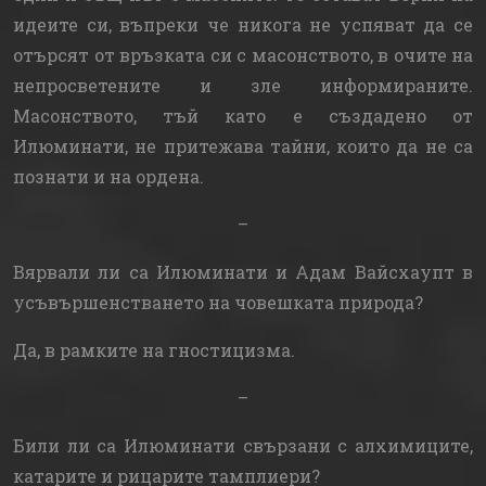
идеите си, въпреки че никога не успяват да се
отърсят от връзката си с масонството, в очите на
непросветените и зле информираните.
Масонството, тъй като е създадено от
Илюминати, не притежава тайни, които да не са
познати и на ордена.
–
Вярвали ли са Илюминати и Адам Вайсхаупт в
усъвършенстването на човешката природа?
Да, в рамките на гностицизма.
–
Били ли са Илюминати свързани с алхимиците,
катарите и рицарите тамплиери?