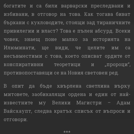
богатите и са били варварски преследвани и
избивани, в отговор на това. Как тогава биват
бъркани с кукловодите, стоящи зад тираничните
привилегии и власт? Това е пълен абсурд. Всеки
човек, знаещ поне малко за историята на
Илюминати, ще види, че целите им са
несъвместими с това, което описват ордите от
конспиративни теоретици и „пророци“,
противопоставящи се на Новия световен ред.
В опит да бъде хвърлена светлина върху
митовете, заобикалящи ордена и един от най-
известните му Велики Магистри – Адам
Вайсхаупт, следва кратък списък от въпроси и
отговори.
***