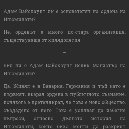
Адам Вайсхаупт ли е основателят на ордена на
Илюминати?
Не, орденът е много по-стара организация,
съществуваща от хилядолетия.
–
Бил ли е Адам Вайсхаупт Велик Магистър на
Илюминати?
Да. Живял е в Бавария, Германия и тъй като е
първият, вкарал ордена в публичното съзнание,
понякога е претендирал, че това е ново общество,
създадено от него. Така е успявал да избегне
въпроси, относно дългата история на
Илюминати, които биха могли да разкрият