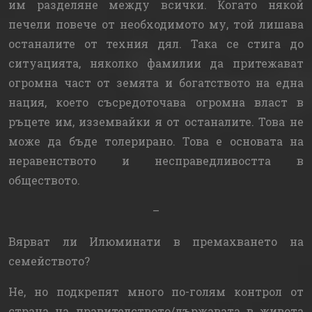
им разделяне между всички. Когато някой
печели повече от необходимото му, той лишава
останалите от техния дял. Така се стига до
ситуацията, няколко фамилии да притежават
огромна част от земята и богатството на една
нация, което съсредоточава огромна власт в
ръцете им, изземвайки я от останалите. Това не
може да бъде толерирано. Това е основата на
неравенството и несправедливостта в
обществото.
–
Вярват ли Илюминати в премахването на
семейството?
Не, но подкрепят много по-голям контрол от
страна на правителството/държавата в живота