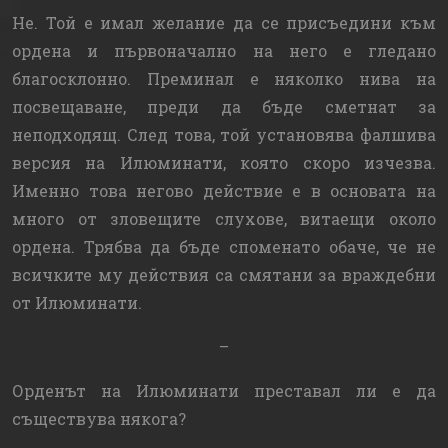
Не. Той е имал желание да се присъедини към
ордена и първоначално на него е гледано
благосклонно. Преминал е няколко нива на
посвещаване, преди да бъде сметнат за
неподходящ. След това, той установява фалшива
версия на Илюминати, която скоро изчезва.
Именно това негово действие е в основата на
много от зловещите слухове, витаещи около
ордена. Трябва да бъде споменато обаче, че не
всичките му действия са смятани за враждебни
от Илюминати.
–
Орденът на Илюминати преставал ли е да
съществува някога?