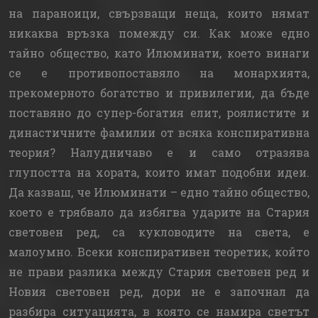
на параноици, свързващи неща, които нямат
никаква връзка помежду си. Как може едно
тайно общество, като Илюминати, което винаги
се е противопоставяло на монархията,
прекомерното богатство и привилегии, да бъде
поставяно до супер-богатия елит, роялистите и
династичните фамилии от всяка конспиративна
теория? Налудничаво е и само отразява
глупостта на хората, които имат подобни идеи.
Да казваш, че Илюминати – едно тайно общество,
което е трябвало да избягва ударите на Стария
световен ред, са кукловодите на света, е
малоумно. Всеки конспиративен теоретик, който
не прави разлика между Стария световен ред и
Новия световен ред, дори не е започнал да
разбира ситуацията, в която се намира светът