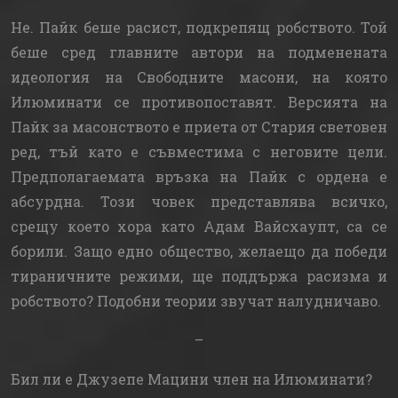
Не. Пайк беше расист, подкрепящ робството. Той
беше сред главните автори на подменената
идеология на Свободните масони, на която
Илюминати се противопоставят. Версията на
Пайк за масонството е приета от Стария световен
ред, тъй като е съвместима с неговите цели.
Предполагаемата връзка на Пайк с ордена е
абсурдна. Този човек представлява всичко,
срещу което хора като Адам Вайсхаупт, са се
борили. Защо едно общество, желаещо да победи
тираничните режими, ще поддържа расизма и
робството? Подобни теории звучат налудничаво.
–
Бил ли е Джузепе Мацини член на Илюминати?