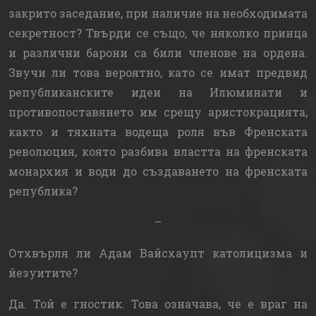
закрито заседание, при наличие на необходимата
секретност? Твърди се също, че няколко принца
и различни барони са били членове на ордена.
Звучи ли това вероятно, като се имат предвид
републиканските идеи на Илюминати и
противопоставянето им срещу аристокрацията,
както и тяхната водеща роля във Френската
революция, която разбива властта на френската
монархия и води до създаването на френската
република?
–
Отхвърля ли Адам Вайсхаупт католицизма и
йезуитите?
Да. Той е гностик. Това означава, че е враг на