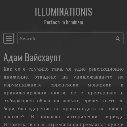
ILLUMINATIONIS
Skip to content
Perfectum hominem
Search
Main Navigation
Адам Вайсхаупт
Как се е случило така, че едно революционно
движение, отдадено на унищожаването на
корумпираните европейски монархии и
привилегировани елити, се е превърнало в
събирателен образ на всичко, срещу което се
бори, благодарение на пропагандата на своите
врагове? В няколко исторически периода
Илюминати са се стремили да премахнат супер-