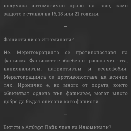
получава автоматично право на глас, само
защото е станал на 16, 18 или 21 години.
–
Фашисти ли са Илюминати?
Не. Меритокрацията се противопоставя на
фашизма. Фашизмът е обсебен от расова чистота,
национализъм, патриотизъм и ксенофобия.
Меритокрацията се противопоставя на всички
тях. Иронично е, но много от хората, които
обвиняват ордена във фашизъм, могат много
добре да бъдат описани като фашисти.
–
Бил ли е Албърт Пайк член на Илюминати?