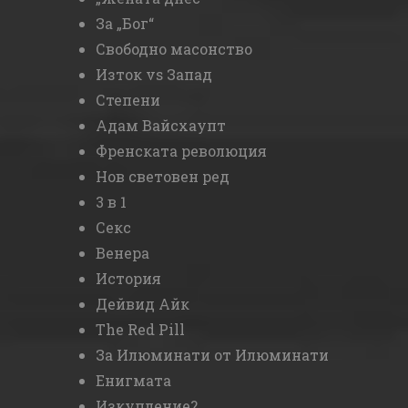
За „Бог“
Свободно масонство
Изток vs Запад
Степени
Адам Вайсхаупт
Френската революция
Нов световен ред
3 в 1
Секс
Венера
История
Дейвид Айк
The Red Pill
За Илюминати от Илюминати
Енигмата
Изкупление?