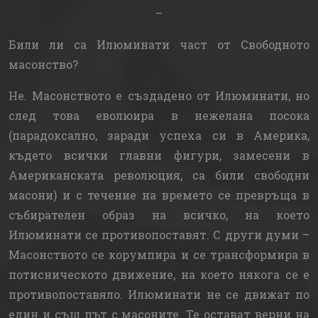
–
Били ли са Илюминати част от Свободното
масонство?
Не. Масонството е създадено от Илюминати, но
след това еволюира в нежелана посока
(парадоксално, заради успеха си в Америка,
където всички главни фигури, замесени в
Американската революция, са били свободни
масони) и с течение на времето се превръща в
събирателен образ на всичко, на което
Илюминати се противопоставят. С други думи –
Масонството се корумпира и се трансформира в
потисническото движение, на което някога се е
противопоставяло. Илюминати не се движат по
един и същ път с масоните. Те остават верни на