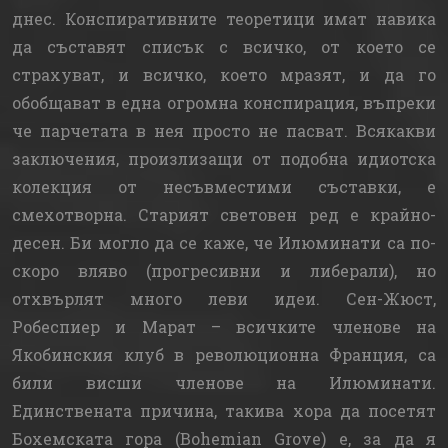
днес. Конспиративните теоретици имат навика
да съставят списък с всичко, от което се
страхуват, и всичко, което мразят, и да го
обобщават в една огромна конспирация, въпреки
че парчетата в нея просто не пасват. Всякакви
заключения, произлизащи от подобна идиотска
колекция от несъвместими съставки, е
смехотворна. Старият световен ред е крайно-
десен. Би могло да се каже, че Илюминати са по-
скоро вляво (прогресивни и либерали), но
отхвърлят много леви идеи. Сен-Жюст,
Робеспиер и Марат – всичките членове на
Якобинския клуб в революционна Франция, са
били висши членове на Илюминати.
Единствената причина, такива хора да посетят
Бохемската гора (Bohemian Grove) e, за да я