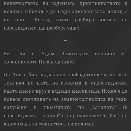
невежеството на юдаизма, християнството и
исляма. Обичал е да бъде описван като деист, а
не теист. Всеки, който разбира идеите на
гностицизма, ще разбере защо.
–
Бил ли е Адам Вайсхаупт повлиян от
европейското Просвещение?
Да. Той е бил радикален свободомислещ, но не е
тръгнал по пътя на атеизма и агностицизма,
както много други водещи мислители. Искал е да
донесе светлината на знанието/гносиса на тези,
изгубени в тъмнината на „сатаната“ (в
гностицизма, „сатана“ е аврамическият „бог“ на
юдаизма, християнството и исляма).