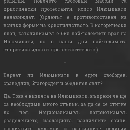
религии. Повечето свободни масони са
християнски протестанти, които Илюминати
ненавиждат. (Орденът е противопоставен на
всички форми на християнството. В исторически
план, католицизмът е бил най-големият враг на
Илюминати, но в наши дни най-голямата
съпротива идва от протестантството.)
–
Вярват ли Илюминати в един свободен,
сраведлив, благороден и обединен свят?
Да. Това е визията на Илюминати, въпреки че ще
са необходими много стъпки, за да се се стигне
до нея. Национализмът, патриотизмът,
разделението, изолацията, различните езици,
различните култури и различните религии