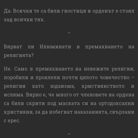
Да. Всички те са били гностици и орденът е стоял
зад всички тях.
–
Вярват ли Илюминати в премахването на
религията?
Не. Само в премахването на невежите религии,
поробили и проклели почти цялото човечество –
религии като юдаизма, християнството и
исляма. Вярно е, че много от членовете на ордена
са били скрити под маската си на ортодоксални
християни, за да избегнат наказанията, свързани
с ерес.
–