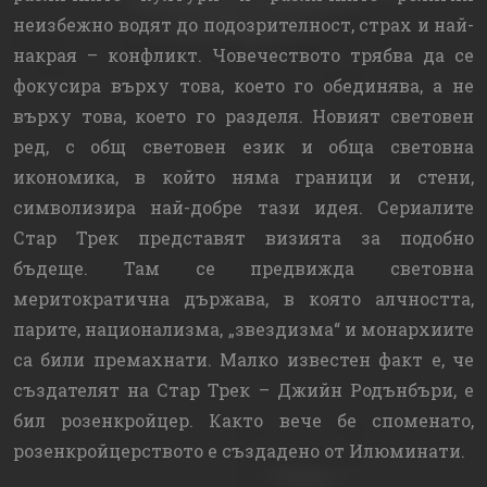
неизбежно водят до подозрителност, страх и най-
накрая – конфликт. Човечеството трябва да се
фокусира върху това, което го обединява, а не
върху това, което го разделя. Новият световен
ред, с общ световен език и обща световна
икономика, в който няма граници и стени,
символизира най-добре тази идея. Сериалите
Стар Трек представят визията за подобно
бъдеще. Там се предвижда световна
меритократична държава, в която алчността,
парите, национализма, „звездизма“ и монархиите
са били премахнати. Малко известен факт е, че
създателят на Стар Трек – Джийн Родънбъри, е
бил розенкройцер. Както вече бе споменато,
розенкройцерството е създадено от Илюминати.