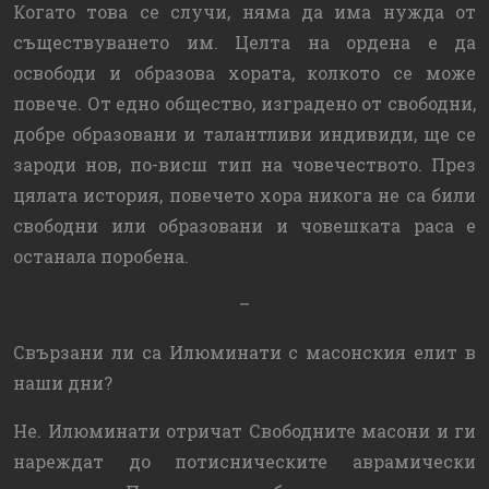
Когато това се случи, няма да има нужда от
съществуването им. Целта на ордена е да
освободи и образова хората, колкото се може
повече. От eдно общество, изградено от свободни,
добре образовани и талантливи индивиди, ще се
зароди нов, по-висш тип на човечеството. През
цялата история, повечето хора никога не са били
свободни или образовани и човешката раса е
останала поробена.
–
Свързани ли са Илюминати с масонския елит в
наши дни?
Не. Илюминати отричат Свободните масони и ги
нареждат до потисническите аврамически