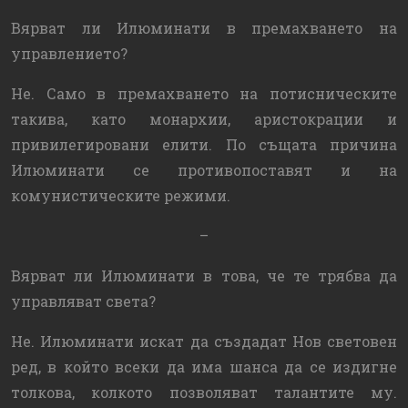
Вярват ли Илюминати в премахването на
управлението?
Не. Само в премахването на потисническите
такива, като монархии, аристокрации и
привилегировани елити. По същата причина
Илюминати се противопоставят и на
комунистическите режими.
–
Вярват ли Илюминати в това, че те трябва да
управляват света?
Не. Илюминати искат да създадат Нов световен
ред, в който всеки да има шанса да се издигне
толкова, колкото позволяват талантите му.