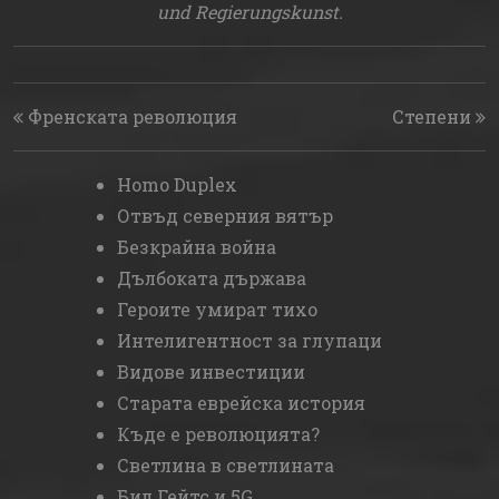
und Regierungskunst.
Post navigation
Френската революция
Степени
Homo Duplex
Отвъд северния вятър
Безкрайна война
Дълбоката държава
Героите умират тихо
Интелигентност за глупаци
Видове инвестиции
Старата еврейска история
Къде е революцията?
Светлина в светлината
Бил Гейтс и 5G