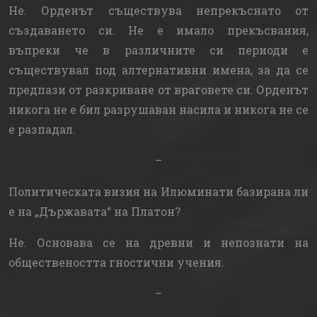
Не. Орденът съществува непрекъснато от
създаването си. Не е имало прекъсвания,
въпреки че в различните си периоди е
съществувал под алтернативни имена, за да се
предпази от разкриване от враговете си. Орденът
никога не е бил разрушаван насила и никога не се
е разпадал.
–
Политическата визия на Илюминати базирана ли
е на „Държавата“ на Платон?
Не. Основава се на древни и непознати на
обществеността гностични учения.
–