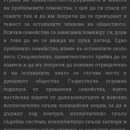
на проблемните семейства, с цел да ги спаси от
самите тях и да им попречи да се превърнат в
тежест за останалите членове на обществото.
Всички семейства са зависими помежду си, дори
и това да не се вижда на пръв поглед. Едно
проблемно семейство, влияе на останалите около
него. Следователно, правителството трябва да се
намеси и да му попречи да повлияе отрицателно
и на останалите, както се случва често в
днешното общество. Съществува огромна
подкласа от провалени семейства, която
изстисква парите от данъкоплатците и изисква
изключително скъпи полицейски акции, за да я
държат под контрол, изключително скъпа
съдебна система, изключително скъпи затвори и
изключително скъпа система за социални грижи.