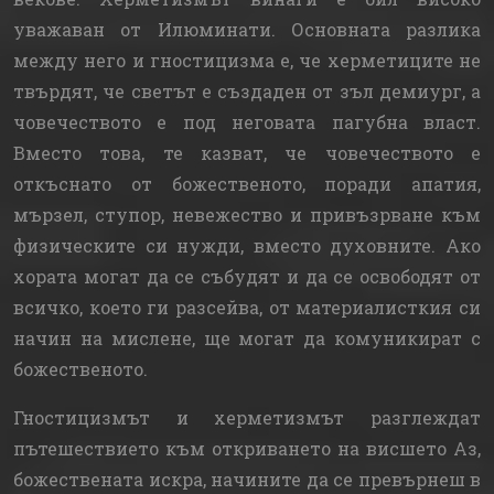
уважаван от Илюминати. Основната разлика
между него и гностицизма е, че херметиците не
твърдят, че светът е създаден от зъл демиург, а
човечеството е под неговата пагубна власт.
Вместо това, те казват, че човечеството е
откъснато от божественото, поради апатия,
мързел, ступор, невежество и привъзрване към
физическите си нужди, вместо духовните. Ако
хората могат да се събудят и да се освободят от
всичко, което ги разсейва, от материалисткия си
начин на мислене, ще могат да комуникират с
божественото.
Гностицизмът и херметизмът разглеждат
пътешествието към откриването на висшето Аз,
божествената искра, начините да се превърнеш в