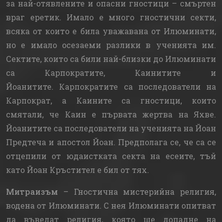
за най-отявлените и опасни гностици – смъртен
враг еретик. Имало е много гностични секти,
всяка от които е била уважавана от Илюминати,
но е имало осезаеми разлики в ученията им.
Сектите, които са били най-близки до Илюминати
са Карпократите, Каинитите и
Йоанитите. Карпократите са последователи на
Карпократ, а Каините са гностици, които
смятали, че Каин е първата жертва на Яхве.
Йоанитите са последователи на ученията на Йоан
Предтеча и апостол Йоан. Предполага се, че са се
отцепили от юдаистката секта на есеите, тъй
като Йоан Кръстител е бил от тях.
Митраизъм
– Гностична мистерийна религия,
водена от Илюминати. С нея Илюминати опитват
да въведат религия, която ще допадне на