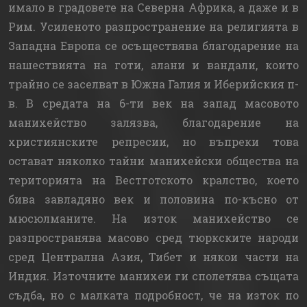
имало в градовете на Северна Африка, а даже и в
Рим. Усиленото разпространение на религията в
Западна Европа се осъществява благодарение на
нашествията на готи, алани и вандали, които
трайно се заселват в Южна Галия и Иберийския п-
в. В средата на 6-ти век на запад масовото
манихейство залязва, благодарение на
християнските репресии, но въпреки това
остават няколко тайни манихейски общества на
територията на Вестготското кралство, което
бива завладяно век и половина по-късно от
мюсюлманите. На изток манихейство се
разпространява масово сред тюркските народи
сред Централна Азия, Тибет и някои части на
Индия. Източните манихеи ги сполетява същата
съдба, но с малката подробност, че на изток по