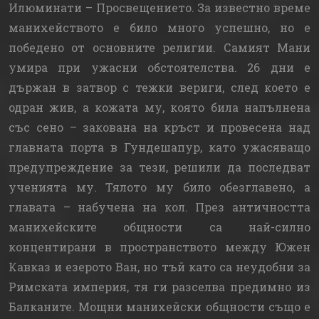
Илюминати – Просвещението. За известно време
манихейството е било много успешно, но е
победено от основните религии. Самият Мани
умира при ужасни обстоятелства. 26 дни е
държан в затвор с тежки вериги, след което е
одран жив, а кожата му, която била напълнена
със сено – закована на кръст и провесена над
главната порта в Гундешапур, като ужасяващо
предупреждение за тези, решили да последват
ученията му. Тялото му било обезглавено, а
главата – набучена на кол. През античността
манихейските общности са най-силно
концентирани в пространството между Южен
Кавказ и езерото Ван, но тъй като са неудобни за
Римската империя, тя ги разселва предимно из
Балканите. Мощни манихейски общности също е