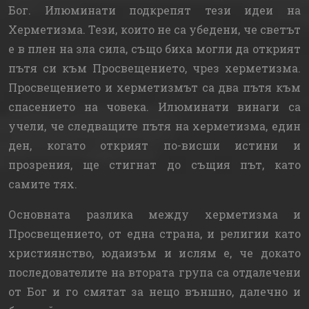
Бог. Илюминати подкрепят тези идеи на
Херметизма. Тези, които не са убедени, че светът
е в плен на зла сила, също биха могли да открият
пътя си към Просвещението, чрез херметизма.
Просвещението и херметизмът са два пътя към
спасението на човека. Илюминати винаги са
учели, че следващите пътя на херметизма, един
ден, когато открият по-висши истини и
прозрения, ще стигнат до същия път, като
самите тях.
Основната разлика между херметизма и
Просвещението, от една страна, и религии като
християнство, юдаизъм и ислям е, че докато
последователите на втората група са отдалечени
от Бог и го смятат за нещо външно, далечно и