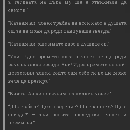
а тетивата на лъка му ще е отвикнала да
свисти!
Казвам ви: човек трябва да носи хаос в душата
си, за да може да роди танцуваща звезда.
Казвам ви: още имате хаос в душите си.
Уви! Идва времето, когато човек не ще роди
вече никаква звезда. Уви! Идва времето на най-
презрения човек, който сам себе си не ще може
вече да презира.
Вижте! Аз ви показвам последния човек.
„Що е обич? Що е творение? Що е копнеж? Що е
звезда?“ — тъй попита последният човек и
премигва.