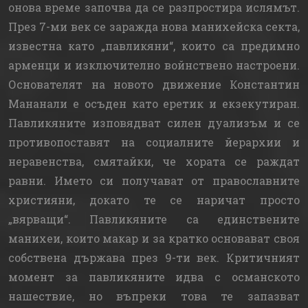
онова време започва да се разпростира ислямът.
През 7-ми век се заражда нова манихейска секта,
известна като „павликяни“, които са предимно
арменци и изключително войнствено настроени.
Основателят на новото движение Константин
Мананали е осъден като еретик и екзекутиран.
Павликяните изповядват силен дуализъм и се
противопоставят на социалните йерархии и
неравенства, смятайки, че хората се раждат
равни. Името си получават от православните
християни, докато те се наричат просто
„вярващи“. Павликяните са единствените
манихеи, които макар и за кратко основават своя
собствена държава през 9-ти век. Критичният
момент за павликяните идва с османското
нашествие, но въпреки това те запазват