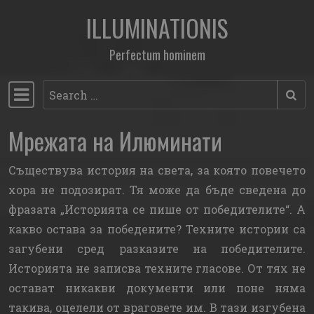
ILLUMINATIONIS
Skip to content
Perfectum hominem
Search
Main Navigation
Мрежата на Илюминати
Съществува история на света, за която повечето
хора не подозират. Тя може да бъде сведена до
фразата „Историята се пише от победителите“. А
какво остава за победените? Техните истории са
загубени сред разказите на победителите.
Историята не записва техните гласове. От тях не
остават никакви документи или поне няма
такива, оцелели от враговете им. В тази изгубена