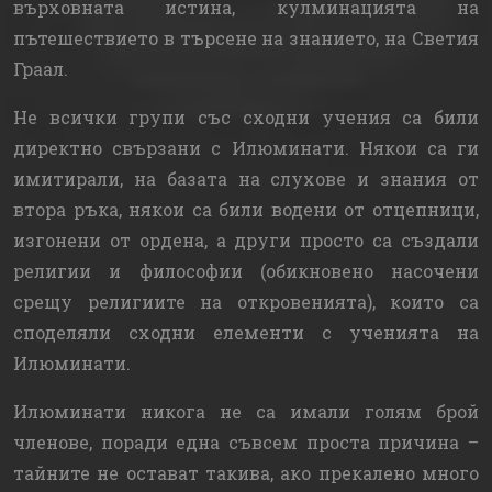
върховната истина, кулминацията на
пътешествието в търсене на знанието, на Светия
Граал.
Не всички групи със сходни учения са били
директно свързани с Илюминати. Някои са ги
имитирали, на базата на слухове и знания от
втора ръка, някои са били водени от отцепници,
изгонени от ордена, а други просто са създали
религии и философии (обикновено насочени
срещу религиите на откровенията), които са
споделяли сходни елементи с ученията на
Илюминати.
Илюминати никога не са имали голям брой
членове, поради една съвсем проста причина –
тайните не остават такива, ако прекалено много