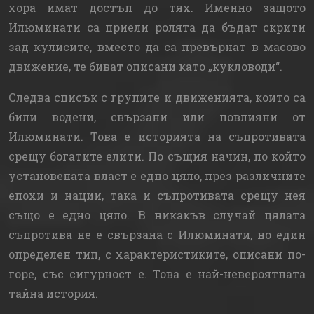
хора имат достъп до тях. Именно защото
Илюминати са приели ролята да бъдат скрити
зад кулисите, вместо да са превърнат в масово
движение, те биват описани като „кукловоди“.
Следва списък с групите и движенията, които са
били водени, свързани или повлияни от
Илюминати. Това е историята на съпротивата
срещу богатите елити. По същия начин, по който
установената власт е едно цяло, през различните
епохи и нации, така и съпротивата срещу нея
също е едно цяло. В никакъв случай цялата
съпротива не е свързана с Илюминати, но един
определен тип, с характеристиките, описани по-
горе, със сигурност е. Това е най-невероятната
тайна история.