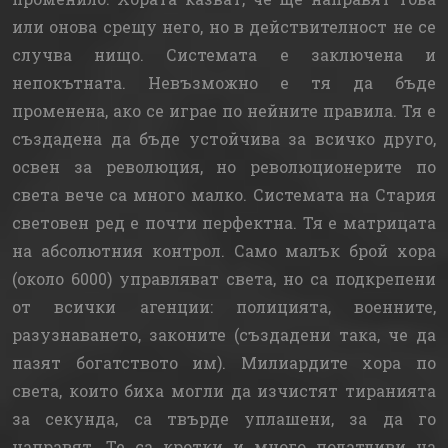
или онова срещу него, но в действителност не се
случва нищо. Системата е заключена и
непокътната. Невъзможно е тя да бъде
променена, ако се играе по нейните правила. Тя е
създадена да бъде устойчива за всичко друго,
освен за революция, но революционерите по
света вече са много малко. Системата на Стария
световен ред е почти перфектна. Тя е матрицата
на абсолютния контрол. Само малък брой хора
(около 6000) управляват света, но са подкрепени
от всички агенции: полицията, военните,
разузнаването, законите (създадени така, че да
пазят богатството им). Милиардите хора по
света, които биха могли да изчистят тиранията
за секунда, са твърде уплашени, за да го
направят. Те са кротки и много податливи на