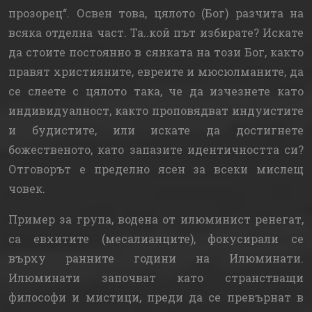
прозорец“. Освен това, цялото (Бог) разчита на
всяка отделна част. Та..кой път избирате? Искате
да стоите постоянно в сянката на този Бог, както
правят християните, евреите и мюсюлманите, да
се слеете с цялото така, че да изчезнете като
индивидуалност, както проповядват индуистите
и будистите, или искате да достигнете
божественото, като запазите идентичността си?
Отговорът е пределно ясен за всеки мислещ
човек.
Пример за група, водена от илюминист ренегат,
са евхитите (месалианците), фокусирали се
върху ранните години на Илюминати.
Илюминати започват като странстващи
философи и мистици, преди да се превърнат в