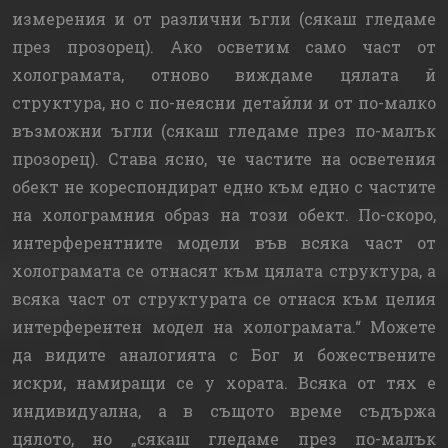
измерения и от различни ъгли (сякаш гледаме
през прозорец). Ако осветим само част от
холограмата, отново виждаме цялата й
структура, но с по-неясни детайли и от по-малко
възможни ъгли (сякаш гледаме през по-малък
прозорец). Става ясно, че частите на осветения
обект не кореспондират едно към едно с частите
на холограмния образ на този обект. По-скоро,
интерферентните модели във всяка част от
холограмата се отнасят към цялата структура, а
всяка част от структурата се отнася към целия
интерферентен модел на холограмата.“ Можете
да видите аналогията с Бог и божествените
искри, намиращи се у хората. Всяка от тях е
индивидуална, а в същото време съдържа
цялото, но „сякаш гледаме през по-малък