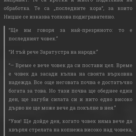
обработка. Те са „последните хора“, за които
Ницше се изказва толкова подигравателно.
Ще им говоря за най-презряното: то е
последният човек.
И тъй рече Заратустра на народа:
— Време е вече човек да си постави цел. Време
е човек да засади кълна на своята върховна
надежда. Все още неговата почва е достатъчно
богата за това. Но тази почва ще обеднее един
ден, ще загуби силата си и нито едно високо
дърво не ще може вече да покълне в нея.
Уви! Ще дойде ден, когато човек няма вече да
хвърля стрелата на копнежа високо над човека,