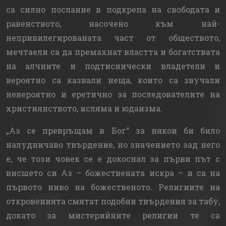
са силно послание в подкрепа на свободата и
равенството, насочено към най-
непривилегированата част от обществото,
мечтаели са да премахнат властта и богатствата
на алчните и подтиснически владетели и
вероятно са казвали неща, които са звучали
невероятно и еретично за последователите на
християнството, исляма и юдаизма.
„Аз се превръщам в Бог“ за някои би било
налудничаво твърдение, но значението зад него
е, че този човек се е докоснал за първи път с
висшето си Аз – божествената искра – и са на
първото ниво на божественото. Религиите на
откровенията смятат подобни твърдения за табу,
докато за мистерийните религии те са