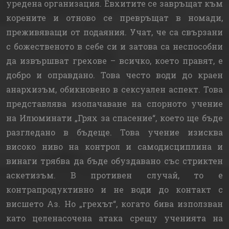
уредена организация. Евхитите се завръщат към
корените и отново се превръщат в номади,
преживяващи от подаяния. Учат, че са свързани
с божественото в себе си и затова са неспособни
да извършват грехове – всичко, което правят, е
добро и оправдано. Това често води до краен
анархизъм, обикновено в сексуален аспект. Това
представлява изопачаване на спорното учение
на Илюминати „Грях за спасение“, което ще бъде
разгледано в бъдеще. Това учение изисква
високо ниво на контрол и самодисциплина и
винаги трябва да бъде обуздавано със стриктен
аскетизъм. В противен случай, то е
контрапродуктивно и не води до контакт с
висшето Аз. Но „грехът“, когато бива използван
като целенасочена атака срещу ученията на