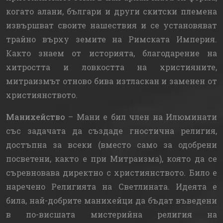
когато алани, българи и други скитски племена
извършват своите нашествия и се установяват
трайно върху земите на Римската Империя.
Както знаем от историята, благодарение на
хитростта и ловкостта на християните,
митраизмът отново бива изтласкан и заменен от
християнството.
Манихейство
– Мани е бил член на Илюминати
със задачата да създаде гностична религия,
достъпна за всеки (вместо само за одобрени
посветени, както е при Митраизма), която да се
съревновава директно с християнството. Било е
наречено Религията на Светлината. Идеята е
била, най-добрите манихейци да бъдат въведени
в по-висшата мистерийна религия на