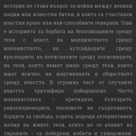
история не става въпрос за войни между велики
нации или известни битки, в които са участвали
властни крале или най-способните генерали. Това
е историята за борбата на безпомощните срещу
тези с власт, на малцинството срещу
мнозинството, на аутсайдерите срещу
връзкарите, на потиснатите срещу потисниците,
на тези, които нямат нищо срещу тези, които
имат всичко, на маргиналите в обществото
срещу властта. В огромна част от случаите
властта триумфира победоносно. Често
малцинствата – еретиците, бунтарите,
революционерите, членовете на съпротивата,
борците за свобода, хората, водещи алтернативен
начин на живот, тези, които не се кланят на
тираните – са победени, избити и унищожени.