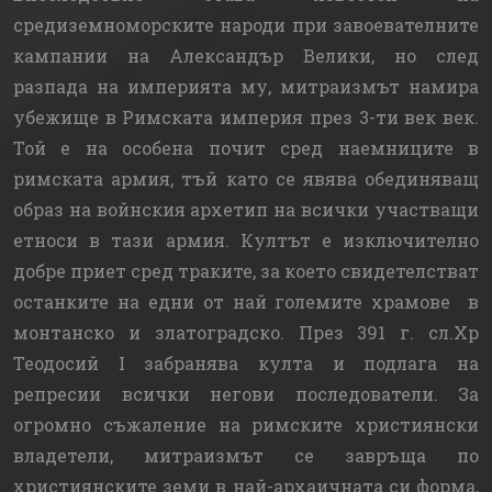
средиземноморските народи при завоевателните
кампании на Александър Велики, но след
разпада на империята му, митраизмът намира
убежище в Римската империя през 3-ти век век.
Той е на особена почит сред наемниците в
римската армия, тъй като се явява обединяващ
образ на войнския архетип на всички участващи
етноси в тази армия. Култът е изключително
добре приет сред траките, за което свидетелстват
останките на едни от най големите храмове в
монтанско и златоградско. През 391 г. сл.Хр
Теодосий I забранява култа и подлага на
репресии всички негови последователи. За
огромно съжаление на римските християнски
владетели, митраизмът се завръща по
християнските земи в най-архаичната си форма,