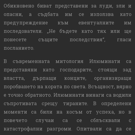
Обикновено биват представени за луди, зли и
опасни, а съдбата им се използва като
предупреждение към евентуалните им
последователи. „Не бъдете като тях или ще
понесете същите последствия“, гласи
посланието.
В съвременната митология Илюминати са
представяни като господарите, стоящи зад
властта, дърпащи конците, организиращи
поробването на хората по света. Всъщност, вярно
е точно обратното. Илюминати винаги са водили
съпротивата срещу тираните. В определени
моменти са били на косъм от успеха, но в
повечето случаи са се сблъсквали с
катастрофални разгроми. Опитвали са да се