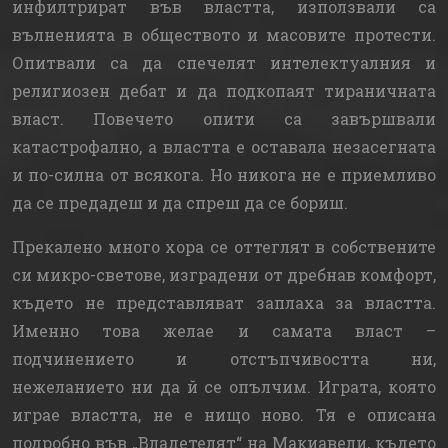
инфилтрират във властта, използвали са
вълненията в обществото и масовите протести.
Опитвали са да спечелят интелектуалния и
религиозен дебат и да подкопаят тираничната
власт. Повечето опити са завършвали
катастрофално, а властта е оставала незасегната
и по-силна от всякога. Но никога не е приемливо
да се предадеш и да спреш да се бориш.
Прекалено много хора се оттеглят в собствените
си микро-светове, изградени от дребнав комфорт,
където не представляват заплаха за властта.
Именно това желае и самата власт –
подчинението и отстъпчивостта ни,
нежеланието ни да й се опълчим. Играта, която
играе властта, не е нищо ново. Тя е описана
подробно във „Владетелят“ на Макиавели, където