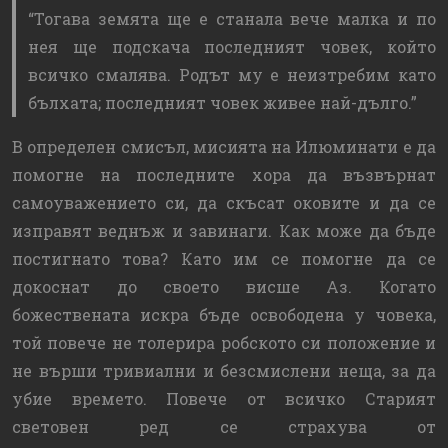
Тогава земята ще е станала вече малка и по
нея ще подскача последният човек, който
всичко смалява. Родът му е неизтребим като
бълхата; последният човек живее най-дълго.
В определен смисъл, мисията на Илюминати е да
помогне на последните хора да възвърнат
самоуважението си, да скъсат оковите и да се
изправят веднъж и завинаги. Как може да бъде
постигнато това? Като им се помогне да се
докоснат до своето висше Аз. Когато
божествената искра бъде освободена у човека,
той повече не толерира робското си положение и
не върши тривиални и безсмислени неща, за да
убие времето. Повече от всичко Старият
световен ред се страхува от