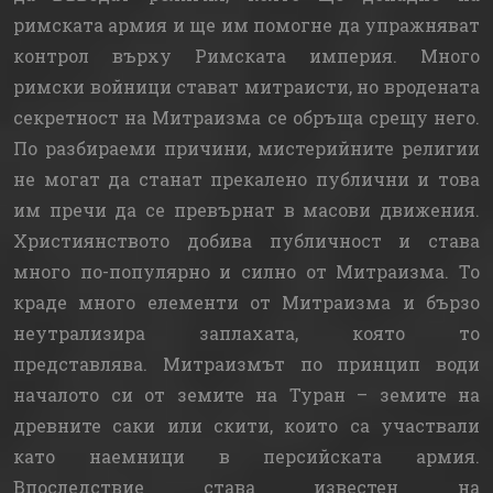
римската армия и ще им помогне да упражняват
контрол върху Римската империя. Много
римски войници стават митраисти, но вродената
секретност на Митраизма се обръща срещу него.
По разбираеми причини, мистерийните религии
не могат да станат прекалено публични и това
им пречи да се превърнат в масови движения.
Християнството добива публичност и става
много по-популярно и силно от Митраизма. То
краде много елементи от Митраизма и бързо
неутрализира заплахата, която то
представлява. Митраизмът по принцип води
началото си от земите на Туран – земите на
древните саки или скити, които са участвали
като наемници в персийската армия.
Впоследствие става известен на