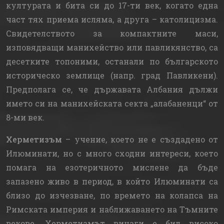
културата и бита си до 17-ти век, когато една
част тях приема исляма, а друга – католицизма.
Свидетелството за компактните маси,
изповядващи манихейство или павликянство, са
десетките топоними, останали по българското
историческо землище (напр. град Павликени).
Предполага се, че държавата Албания дължи
името си на манихейската секта „алабаненци“ от
8-ми век.
Херметизъм
– учение, което не е създадено от
Илюминати, но с много сходни интереси, което
помага на езотеричното мислене да бъде
запазено живо в период, в който Илюминати са
близо до изчезване, по времето на колапса на
Римската империя и наближаването на Тъмните
векове. Херметизмът винаги е бил високо