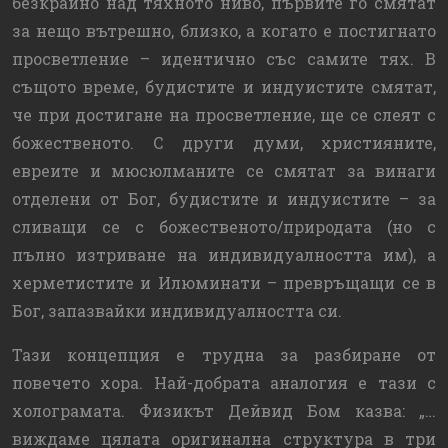
безкрайно над тяхното ниво, първите го смятат
за нещо вътрешно, близко, а когато е постигнато
просветление – идентично със самите тях. В
същото време, будистите и индуистите смятат,
че при достигане на просветление, ще се слеят с
божественото. С други думи, християните,
евреите и мюсюлманите се смятат за винаги
отделени от Бог, будистите и индуистите – за
сливащи се с божественото/природата (но с
пълно изтриване на индивидуалността им), а
херметистите и Илюминати – превръщащи се в
Бог, запазвайки индивидуалността си.
Тази концепция е трудна за разбиране от
повечето хора. Най-добрата аналогия е тази с
холограмата. Физикът Дейвид Бом казва: „…
виждаме цялата оригинална структура в три