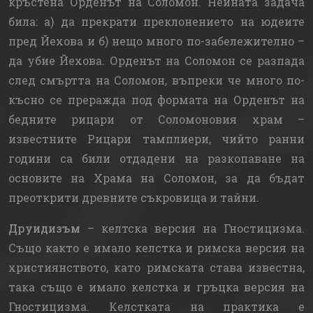
кръстена Орденът на Соломон. Нейната задача
била: а) да прекрати преклонението на юдеите
пред Йехова и б) нещо много по-забележително –
да убие Йехова. Орденът на Соломон се разпада
след смъртта на Соломон, въпреки че много по-
късно се преражда под формата на Орденът на
бедните рицари от Соломоновия храм –
известните Рицари тамплиери, чийто ранни
години са били отдадени на разкопаване на
основите на Храма на Соломон, за да бъдат
преоткрити древните съкровища и тайни.
Друидизъм
– келтска версия на Гностицизма.
Също както е имало келстка и римска версия на
християнството, като римската става известна,
така също е имало келстка и гръцка версия на
Гностицизма. Келстката на практика е