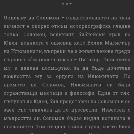
* * *
Орденът на Соломон
– съществуването на тази
личност е спорно откъм историографска гледна
точка. Соломон, великият библейски крал на
Юдея, понякога е описван като Велик Магистър
на Илюминати, въпреки че е живял векове преди
първият официален такъв – Питагор. Тази титла
му е дадена посмъртно, за да бъде почетена
важността му за ордена на Илюминати. По
времето на Соломон, Илюминати са били
странстващи мистици и философи. Един от тях,
пътувал до Юдея, бил представен на Соломон и се
заел със задачата да го просветли. Известен с
мъдростта си, Соломон бързо видял истината в
посланието. Той създал тайна група, която била