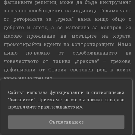
фалшивите религии, може да бъде инструмент
за пълно освобождение на индивида. Голяма част
от реториката за „греха“ няма нищо общо с
доброто и злото, а се използва за контрол. За
масово промиване на мозъците на хората,
промотирайки идеите на контролиращите. Няма
нищо по-важно от освобождаването на
човечеството от такива „грехове“ – грехове,
дефинирани от Стария световен ред, в които
няма нищо грешно.
Катари
– гностици, представлявали сериозна
Сайтът използва функционални и статистически
религиозна опасност за католическата църква в
"бисквитки". Приемаме, че сте съгласни с това, ако
продължите с разглеждането му.
южните части на Франция през средните векове.
(Предшествениците на катарите са били групи
Съгласявам се
като павликяните, атинганите и богомилите.)
Катарите също са свързвани чрез литературата с