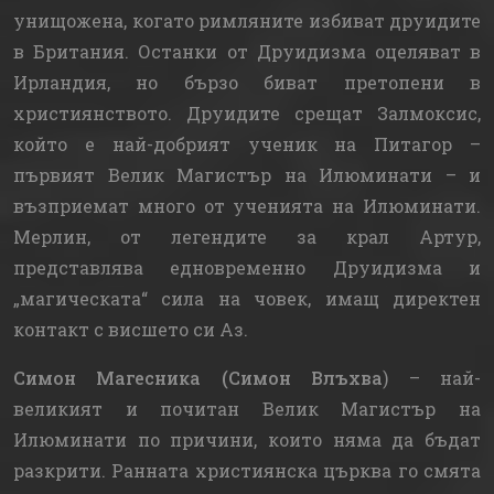
унищожена, когато римляните избиват друидите
в Британия. Останки от Друидизма оцеляват в
Ирландия, но бързо биват претопени в
християнството. Друидите срещат Залмоксис,
който е най-добрият ученик на Питагор –
първият Велик Магистър на Илюминати – и
възприемат много от ученията на Илюминати.
Мерлин, от легендите за крал Артур,
представлява едновременно Друидизма и
„магическата“ сила на човек, имащ директен
контакт с висшето си Аз.
Симон Магесника (Симон Влъхва
) – най-
великият и почитан Велик Магистър на
Илюминати по причини, които няма да бъдат
разкрити. Ранната християнска църква го смята