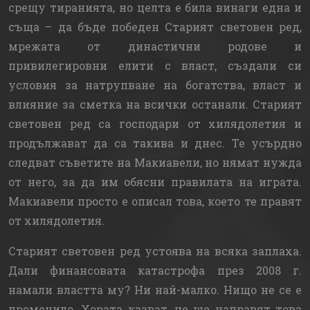
срещу тиранията, но целта е била винаги една и
съща – да бъде победен Старият световен ред,
мрежата от династични родове и
привилегировни елити с власт, създали си
условия за натрупване на богатства, власт и
влияние за сметка на всички останали. Старият
световен ред са господари от хилядолетия и
продължават да са такива и днес. Те усърдно
следват съветите на Макиавели, но нямат нужда
от него, за да им обясни правилата на играта.
Макиавели просто е описал това, което те правят
от хилядолетия.
Старият световен ред устоява на всяка заплаха.
Дали финансовата катастрофа през 2008 г.
намали властта му? Ни най-малко. Нищо не се е
променило. Хората казват, че ще направят това