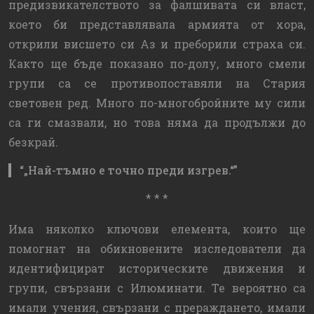
предизвикателството за фалшивата си власт,
което би представлявала армията от хора,
открили висшето си Аз и преборили страха си.
Както ще бъде показано по-долу, много смели
групи са се противопоставяли на Стария
световен ред. Много по-многобройните му сили
са ги смазвали, но това няма да продължи до
безкрай.
„Най-тъмно е точно преди изгрев.“
* * *
Има няколко ключови елемента, които ще
помогнат на обикновените изследователи да
идентифицират историческите движения и
групи, свързани с Илюминати. Те вероятно са
имали учения, свързани с прераждането, имали