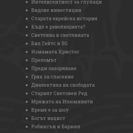
Интелигентност за глупаци
Видове инвестиции
Старата еврейска история
Къде е революцията?
Светлина в светлината
Бил Гейтс и 5G
Измамата Христос
Преломът
Преди зазоряване
Грях за спасение
Диалектика на свободата
Старият Световен Ред
Мрежата на Илюминати
Време е за шоу
Богът нацист
Робинсън и Барюел